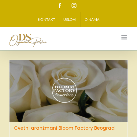
Skip
Facebook
Instagram
to
content
KONTAKT
USLOVI
O NAMA
Cvetni aranžmani Bloom
Factory Beograd
Cvetni aranžmani Bloom Factory Beograd