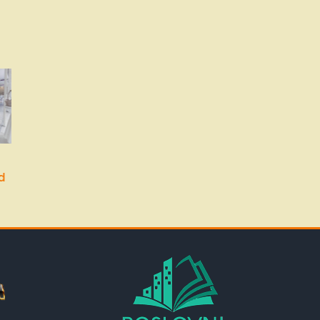
Restoran Hyde Park
Restorani za svadbe
Beograd
Novi Sad | Beli Dvori
d
Novi Sad