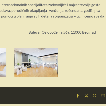
internacionalnih specijaliteta zadovoljiće i najzahtevnije goste!
slava, porodičnih okupljanja , venčanja, rođendana, godišnjica
 pomoći u planiranju svih detalja i organizaciji – učinićemo sve da
Bulevar Oslobođenja 56a,
11000 Beograd
Facebook
X
What