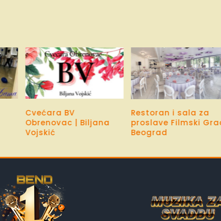
Cvećara BV
Restoran i sala za
a
Obrenovac | Biljana
proslave Filmski Gra
Vojskić
Beograd